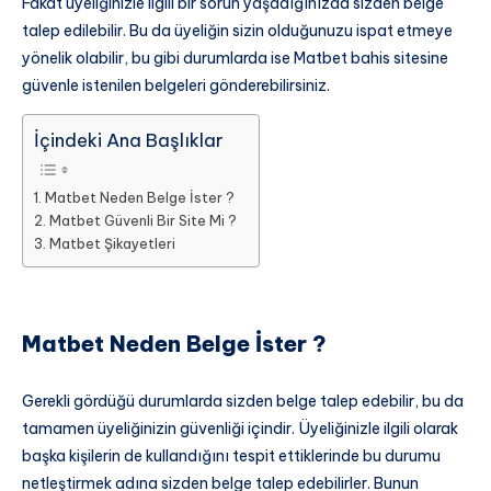
Fakat üyeliğinizle ilgili bir sorun yaşadığınızda sizden belge
talep edilebilir. Bu da üyeliğin sizin olduğunuzu ispat etmeye
yönelik olabilir, bu gibi durumlarda ise Matbet bahis sitesine
güvenle istenilen belgeleri gönderebilirsiniz.
İçindeki Ana Başlıklar
Matbet Neden Belge İster ?
Matbet Güvenli Bir Site Mi ?
Matbet Şikayetleri
Matbet Neden Belge İster ?
Gerekli gördüğü durumlarda sizden belge talep edebilir, bu da
tamamen üyeliğinizin güvenliği içindir. Üyeliğinizle ilgili olarak
başka kişilerin de kullandığını tespit ettiklerinde bu durumu
netleştirmek adına sizden belge talep edebilirler. Bunun