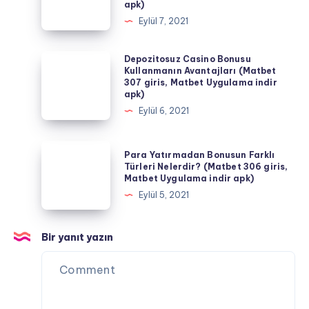
Para
apk)
Yatırmadan
Eylül 7, 2021
Bonus
Sunar?
Depozitosuz
Depozitosuz Casino Bonusu
Kullanmanın Avantajları (Matbet
(Matbet
Casino
307 giris, Matbet Uygulama indir
308
Bonusu
apk)
giris,
Kullanmanın
Eylül 6, 2021
Matbet
Avantajları
Uygulama
(Matbet
Para
Para Yatırmadan Bonusun Farklı
indir
307
Yatırmadan
Türleri Nelerdir? (Matbet 306 giris,
apk)
Matbet Uygulama indir apk)
giris,
Bonusun
Eylül 5, 2021
Matbet
Farklı
Uygulama
Türleri
indir
Nelerdir?
Bir yanıt yazın
apk)
(Matbet
306
giris,
Matbet