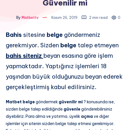
Güvenilir mi
By
Matbettv
Kasım 26, 2019
2 min read
0
Bahis
sitesine
belge
göndermeniz
gerekmiyor. Sizden
belge
talep etmeyen
bahis siteniz
beyan esasına göre işlem
yapmaktadır. Yaptığınız işlemleri 18
yaşından büyük olduğunuzu beyan ederek
gerçekleştirmiş kabul edilirsiniz.
Matbet belge
göndermek
güvenilir mi
? konusunda ise,
sizden belge talep edildiğinde
güvenle
gönderebilirsiniz
diyebiliriz. Para alma ve yatırma, üyelik
açma
ve diğer
işlemler için sitenin sizden belge talep etmesi gerekmiyor.