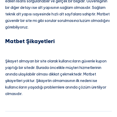
edilen lisans sorgulanabilir ve gerçek bir bilgidir. Güvenliğinin
bir diğer detayı ise alt yapısının sağlam olmasıdır. Sağlam
teknik alt yapısı sayesinde hızlı alt sayfalara sahiptir. Matbet
güvenilir bir site mi gibi sorular sorulmasına luzüm olmadığını
görebiliyoruz.
Matbet Şikayetleri
Şikayet almayan bir site olarak kullanıcıların güvenle kupon
yaptığı bir sitedir. Burada öncelikle müşteri hizmetlerinin
anında ulaşılabilir olması dikkat çekmektedir. Matbet
şikayetleri yoktur. Şikayetin olmamasının ilk nedeni ise
kullanıcıların yaşadığı problemlere anında çözüm üretiliyor
olmasıdır.