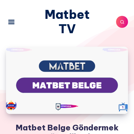
Matbet
TV
Matbet Belge Göndermek