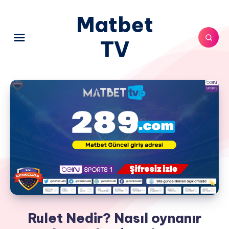
Matbet
TV
Rulet Nedir? Nasıl oynanır