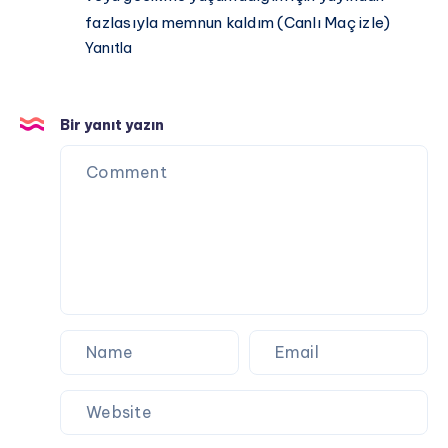
fazlasıyla memnun kaldım (Canlı Maç izle)
Yanıtla
Bir yanıt yazın