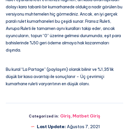
dolayı kara tabanlı bir kumarhanede oldukça nadir görülen bu
versiyonu muhtemelen hiç görmediniz. Ancak, en iyi gerçek
paralı rulet kumarhaneleri bu çeşidi sunar. Fransız Ruleti,
Avrupa Ruleti ile tamamen aynı kuralları takip eder, ancak
oyuncuların, topun “0” üzerine gelmesi durumunda, eşit para
bahislerinde %50 geri ödeme almaya hak kazanmaları
dışında.
Bu kural “La Partage” (paylaşım) olarak bilinir ve %1,35’lik
düşük bir kasa avantajı ile sonuçlanır – Üç çevrimiçi
kumarhane ruleti varyantının en düşük olanı.
Giriş
,
Matbet Giriş
Categorized in:
Last Update:
Ağustos 7, 2021