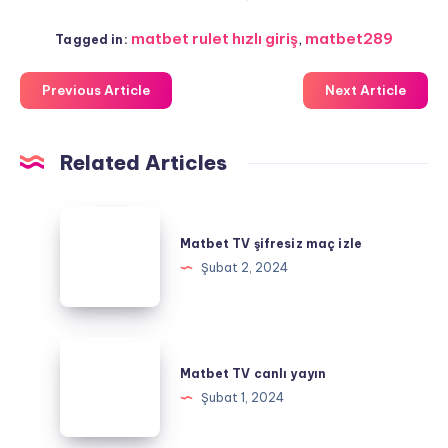
matbet rulet hızlı giriş
,
matbet289
Tagged in:
Previous Article
Next Article
Related Articles
Matbet
TV
Matbet TV şifresiz maç izle
şifresiz
Şubat 2, 2024
maç
izle
Matbet
TV
Matbet TV canlı yayın
canlı
Şubat 1, 2024
yayın